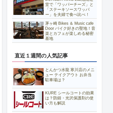
堂で「ワッパーチーズ」と
「ステーキソースワッパ
ー」を夫婦で食べ比べ！
茅ヶ崎 Bikes ＆ Music cafe
Door バイク好きの聖地！音
楽とカフェが楽しめる秘密
基地
直近１週間の人気記事
とんかつ水龍 寒川店のメニ
ュー テイクアウト お弁当
駐車場は？
KURE シールコートの効果
は？防錆・光沢保護剤の使
い方も解説