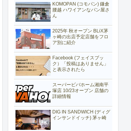
KOMOPAN (コモパン) 鎌倉
腰越 ハワイアンなパン屋さ
ん
2025年 秋オープン BLiX茅
ヶ崎の出店予定店舗をフロ
ア別に紹介
Facebook (フェイスブッ
ク）「投稿はありません」
と表示されたら
スーパービバホーム湘南平
塚店 10/23オープン 店舗の
詳細情報
DIG IN SANDWICH (ディグ
インサンドイッチ) 茅ヶ崎