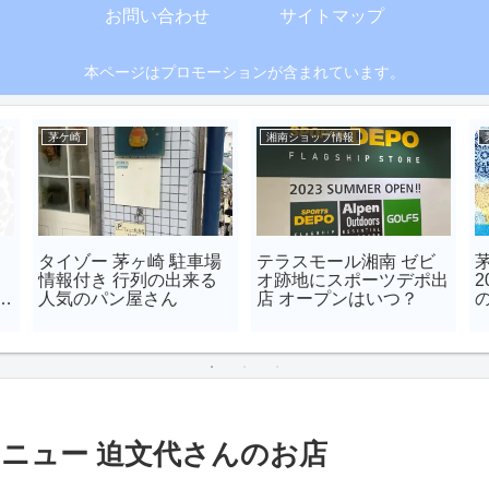
お問い合わせ
サイトマップ
本ページはプロモーションが含まれています。
茅ケ崎
湘南ショップ情報
タイゾー 茅ヶ崎 駐車場
テラスモール湘南 ゼビ
情報付き 行列の出来る
オ跡地にスポーツデポ出
2
い
人気のパン屋さん
店 オープンはいつ？
 メニュー 迫文代さんのお店