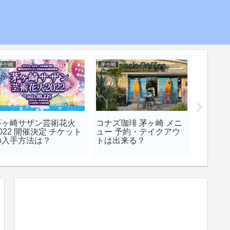
茅ケ崎
茅ケ崎
特選・新発
茅ヶ崎サザン芸術花火
コナズ珈琲 茅ヶ崎 メニ
ヤマハ 
022 開催決定 チケット
ュー 予約・テイクアウ
め APX
の入手方法は？
トは出来る？
違いは