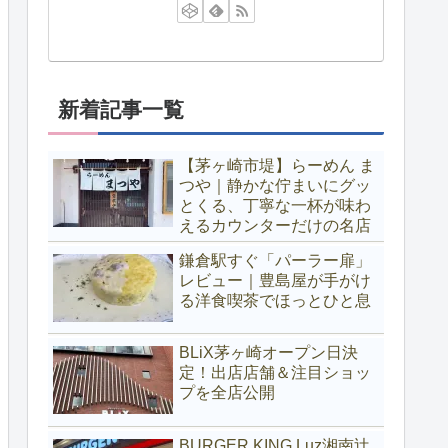
新着記事一覧
【茅ヶ崎市堤】らーめん ま
つや｜静かな佇まいにグッ
とくる、丁寧な一杯が味わ
えるカウンターだけの名店
鎌倉駅すぐ「パーラー扉」
レビュー｜豊島屋が手がけ
る洋食喫茶でほっとひと息
BLiX茅ヶ崎オープン日決
定！出店店舗＆注目ショッ
プを全店公開
BURGER KING Luz湘南辻