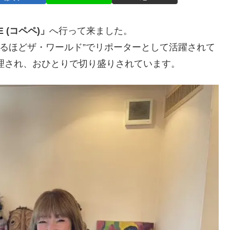
E (コペペ)」
へ行って来ました。
 “なるほどザ・ワールド”でリポーターとして活躍されて
理され、おひとりで切り盛りされています。