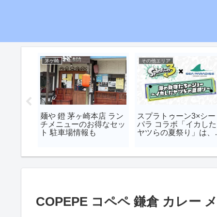
茅ケ崎
その他エリア
フトフェ
麺や 鐙 茅ヶ崎本店 ラン
スプラトゥーン3×シー
8・9茅ヶ
チメニューのお得なセッ
パラ コラボ「イカした
開催
ト 駐車場情報も
ヤツらの夏祭り」は、
つまで？
COPEPE コペペ 鎌倉 カレー