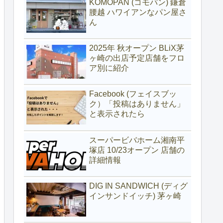
KOMOPAN (コモパン) 鎌倉
腰越 ハワイアンなパン屋さ
ん
2025年 秋オープン BLiX茅
ヶ崎の出店予定店舗をフロ
ア別に紹介
Facebook (フェイスブッ
ク）「投稿はありません」
と表示されたら
スーパービバホーム湘南平
塚店 10/23オープン 店舗の
詳細情報
DIG IN SANDWICH (ディグ
インサンドイッチ) 茅ヶ崎