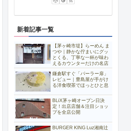
新着記事一覧
【茅ヶ崎市堤】らーめん ま
つや｜静かな佇まいにグッ
とくる、丁寧な一杯が味わ
えるカウンターだけの名店
鎌倉駅すぐ「パーラー扉」
レビュー｜豊島屋が手がけ
る洋食喫茶でほっとひと息
BLiX茅ヶ崎オープン日決
定！出店店舗＆注目ショッ
プを全店公開
BURGER KING Luz湘南辻