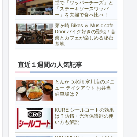
堂で「ワッパーチーズ」と
「ステーキソースワッパ
ー」を夫婦で食べ比べ！
茅ヶ崎 Bikes ＆ Music cafe
Door バイク好きの聖地！音
楽とカフェが楽しめる秘密
基地
直近１週間の人気記事
とんかつ水龍 寒川店のメニ
ュー テイクアウト お弁当
駐車場は？
KURE シールコートの効果
は？防錆・光沢保護剤の使
い方も解説