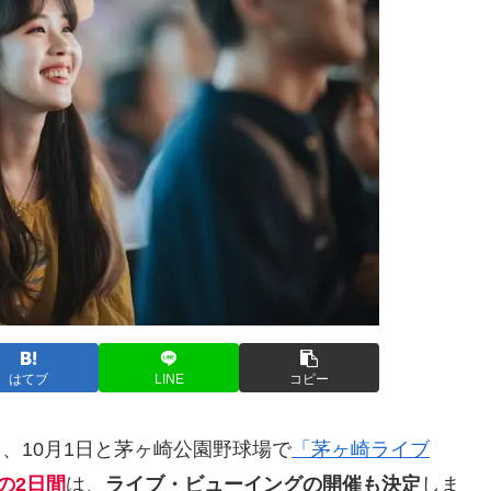
はてブ
LINE
コピー
日、10月1日と茅ヶ崎公園野球場で
「茅ヶ崎ライブ
日の2日間
は、
ライブ・ビューイングの開催も決定
しま