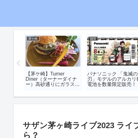
茅ケ崎
雑貨
がさき花
【茅ケ崎】Turner
パナソニック 「鬼滅の
開催決
Diner（ターナーダイナ
刃」モデルのアルカリ
ー）高砂通りにガラス張
電池を数量限定販売！
りのオシャレなお店
サザン茅ヶ崎ライブ2023 ラ
ら？