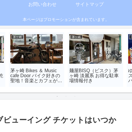
お問い合わせ
サイトマップ
本ページはプロモーションが含まれています。
茅ケ崎
茅ケ崎
茅ヶ崎 Bikes ＆ Music
麺屋BISQ（ビスク）茅
乾
cafe Door バイク好きの
ヶ崎 淡麗系 お得な駐車
聖地！音楽とカフェが楽
場情報付き
しめる秘密基地
イブビューイング チケットはいつか