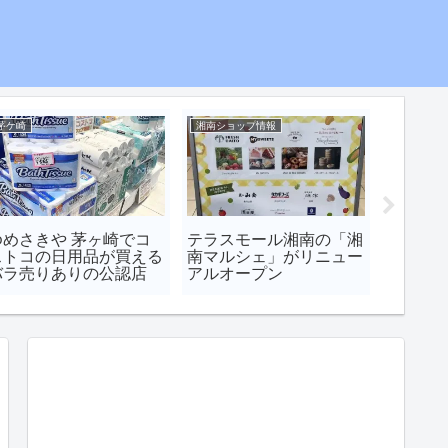
茅ケ崎
湘南ショップ情報
湘南ショッ
ゆめさきや 茅ヶ崎でコ
テラスモール湘南の「湘
【鎌倉
ストコの日用品が買える
南マルシェ」がリニュー
「から
バラ売りありの公認店
アルオープン
10/30