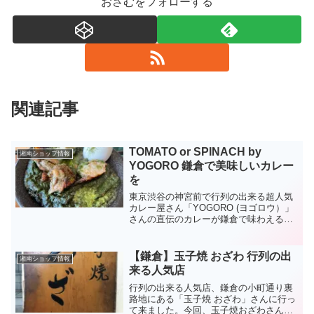
おさむをフォローする
関連記事
TOMATO or SPINACH by
湘南ショップ情報
YOGORO 鎌倉で美味しいカレー
を
東京渋谷の神宮前で行列の出来る超人気
カレー屋さん「YOGORO (ヨゴロウ）」
さんの直伝のカレーが鎌倉で味わえると
いうことで、「TOMATO or SPINACH by
YOGORO (トマト オア スピナッチ バイ
ヨゴロウ）」さんへ行っ...
【鎌倉】玉子焼 おざわ 行列の出
湘南ショップ情報
来る人気店
行列の出来る人気店、鎌倉の小町通り裏
路地にある「玉子焼 おざわ」さんに行っ
て来ました。今回、玉子焼おざわさんの