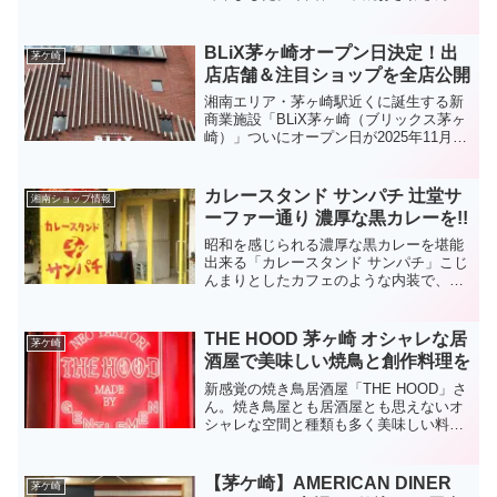
定番「玉子焼御膳」をはじめ、その他メ
ニュー、おすすめの注文方法などご紹介
します。やはり行列が・・・実は私、今
BLiX茅ヶ崎オープン日決定！出
茅ケ崎
回で3回目の「おざわ」...
店店舗＆注目ショップを全店公開
湘南エリア・茅ヶ崎駅近くに誕生する新
商業施設「BLiX茅ヶ崎（ブリックス茅ヶ
崎）」ついにオープン日が2025年11月27
日（木）9時30分と正式発表されました！
この記事では、全出店店舗リスト、注目
ショップ、施設概要、アクセス、駐車場
カレースタンド サンパチ 辻堂サ
湘南ショップ情報
情報など...
ーファー通り 濃厚な黒カレーを!!
昭和を感じられる濃厚な黒カレーを堪能
出来る「カレースタンド サンパチ」こじ
んまりとしたカフェのような内装で、明
るく、気軽に入れるカレー屋さんです。
カレースタンド サンパチの店内店内はホ
ワイトベースの明るい空間。カウンター4
THE HOOD 茅ヶ崎 オシャレな居
茅ケ崎
席とテーブル4席の...
酒屋で美味しい焼鳥と創作料理を
新感覚の焼き鳥居酒屋「THE HOOD」さ
ん。焼き鳥屋とも居酒屋とも思えないオ
シャレな空間と種類も多く美味しい料理
の数々・・女性にも喜んでもらえる焼き
鳥居酒屋THE HOODさん、実食レポート
とともにご紹介します。THE HOOD 実食
【茅ケ崎】AMERICAN DINER
茅ケ崎
レポ...