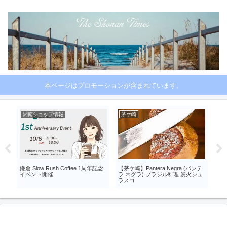
本ページはプロモーションが含まれています。
湘南ショップ情報
茅ケ崎
商
催
鎌倉 Slow Rush Coffee 1周年記念
【茅ケ崎】Pantera Negra (パンテ
再販
イベント開催
ラ ネグラ) ブラジル料理 炭火シュ
ンク
ラスコ
ス