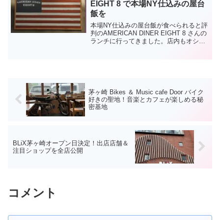
EIGHT 8 で本場NY仕込みの屋台
飯を
本場NY仕込みの屋台飯が食べられると評
判のAMERICAN DINER EIGHT 8 さんの
ランチに行ってきました。店内もオシャ
レ、昼はカフェ 夜はバースタイルにも
先ず目に飛び込んでくるのは、真っ赤な
壁。TVも付いているので、夜はお酒を
飲...
茅ヶ崎 Bikes ＆ Music cafe Door バイク
好きの聖地！音楽とカフェが楽しめる秘
密基地
BLiX茅ヶ崎オープン日決定！出店店舗＆
注目ショップを全店公開
コメント