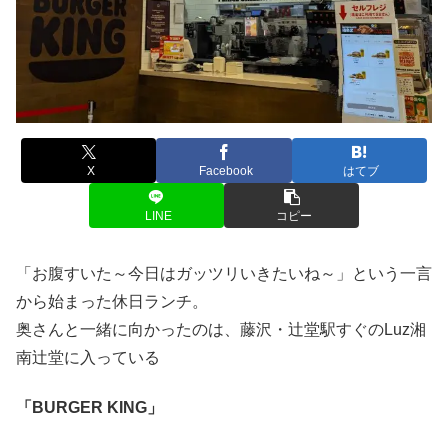
X
Facebook
はてブ
LINE
コピー
「お腹すいた～今日はガッツリいきたいね～」という一言
から始まった休日ランチ。
奥さんと一緒に向かったのは、藤沢・辻堂駅すぐのLuz湘
南辻堂に入っている
「BURGER KING」