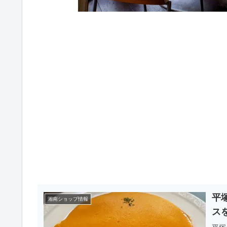
平
湘南ショップ情報
ス