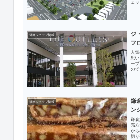
ェッ
ジ
湘南ショップ情報
フ
人気
思い
ープ
ので
鎌
湘南ショップ情報
ン
鎌倉
売方
から
切り