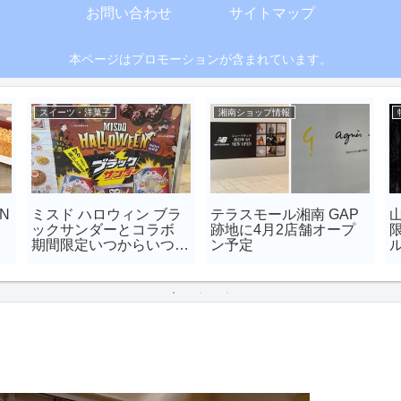
お問い合わせ
サイトマップ
本ページはプロモーションが含まれています。
スイーツ・洋菓子
湘南ショップ情報
N
ミスド ハロウィン ブラ
テラスモール湘南 GAP
山
ックサンダーとコラボ
跡地に4月2店舗オープ
期間限定いつからいつま
ン予定
で？