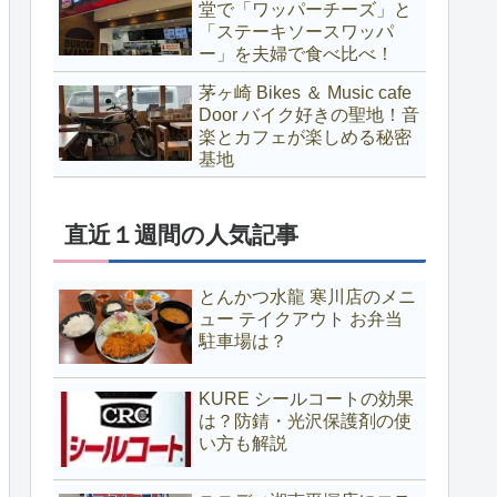
堂で「ワッパーチーズ」と
「ステーキソースワッパ
ー」を夫婦で食べ比べ！
茅ヶ崎 Bikes ＆ Music cafe
Door バイク好きの聖地！音
楽とカフェが楽しめる秘密
基地
直近１週間の人気記事
とんかつ水龍 寒川店のメニ
ュー テイクアウト お弁当
駐車場は？
KURE シールコートの効果
は？防錆・光沢保護剤の使
い方も解説