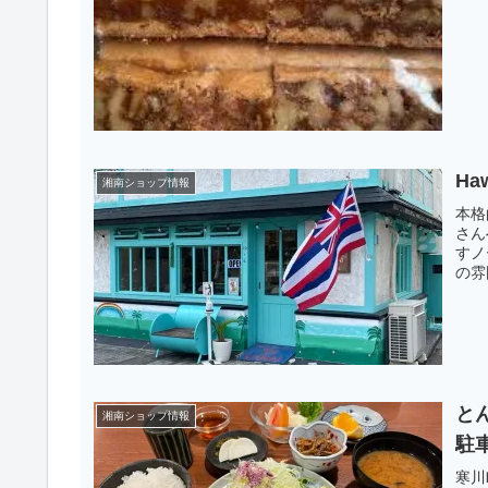
Ha
湘南ショップ情報
本格
さん
すノ
の雰
と
湘南ショップ情報
駐
寒川