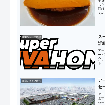
平塚
した
回は
その
ス
湘南ショップ情報
詳
アー
ービ
介し
ト・
ア
湘南ショップ情報
セ
アー
ます
セー