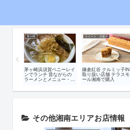
茅ケ崎
スイーツ・洋菓子
き村食堂
茅ヶ崎浜須賀ペニーレイ
鎌倉紅谷 クルミッ子IN
0食限定
ンでランチ 昔ながらの
取り扱い店舗 テラスモ
いランチ
ラーメンとメニュー・駐
ール湘南で購入
車場情報
その他湘南エリアお店情報