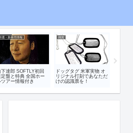
特選・新発売情報
雑貨
茅ケ崎
下達郎 SOFTLY初回
ドッグタグ 米軍実物 オ
【茅ケ
限定盤と特典 全国ホー
リジナル打刻であなただ
町にあ
ルツアー情報付き
けの認識票を！
しいお