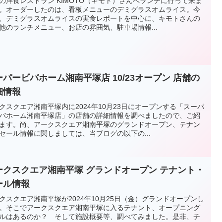
の洋食レストラン KIMOTO（キモト）さんへランチに行って来ま
。オーダーしたのは、看板メニューのデミグラスオムライス。今
、デミグラスオムライスの実食レポートを中心に、キモトさんの
他のランチメニュー、お店の雰囲気、駐車場情報...
ーパービバホーム湘南平塚店 10/23オープン 店舗の
細情報
クスクエア湘南平塚内に2024年10月23日にオープンする「スーパ
バホーム湘南平塚店」の店舗の詳細情報を調べましたので、ご紹
ます。尚、アークスクエア湘南平塚のグランドオープン、テナン
セール情報に関しましては、当ブログの以下の...
ークスクエア湘南平塚 グランドオープン テナント・
ール情報
クスクエア湘南平塚が2024年10月25日（金）グランドオープンし
。そこでアークスクエア湘南平塚に入るテナント、オープニング
ルはあるのか？ そして施設概要等、調べてみました。是非、チ