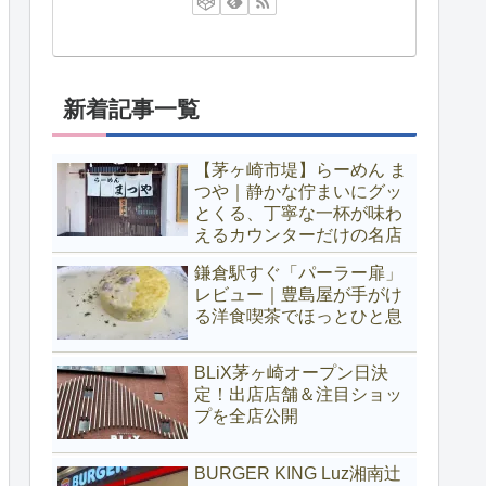
新着記事一覧
【茅ヶ崎市堤】らーめん ま
つや｜静かな佇まいにグッ
とくる、丁寧な一杯が味わ
えるカウンターだけの名店
鎌倉駅すぐ「パーラー扉」
レビュー｜豊島屋が手がけ
る洋食喫茶でほっとひと息
BLiX茅ヶ崎オープン日決
定！出店店舗＆注目ショッ
プを全店公開
BURGER KING Luz湘南辻