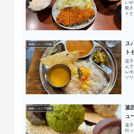
いや
龍さ
トと
ス
湘南ショップ情報
ト
逗子
んで
レポ
ツリ
菓
湘南ショップ情報
ュ
逗子
行っ