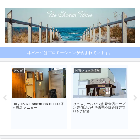
本ページはプロモーションが含まれています。
茅ケ崎
湘南ショップ情報
コ
い
Tokyo Bay Fisherman’s Noodle 茅
みっふぃーおやつ堂 鎌倉店オープ
ポテ
ヶ崎店 メニュー
ン 新商品の先行販売や鎌倉限定商
ナマ
品をご紹介
販