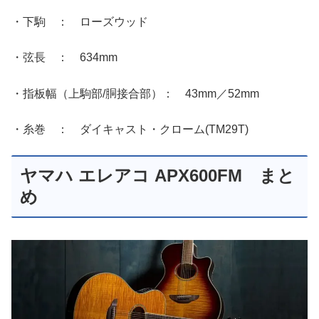
・下駒 ： ローズウッド
・弦長 ： 634mm
・指板幅（上駒部/胴接合部）： 43mm／52mm
・糸巻 ： ダイキャスト・クローム(TM29T)
ヤマハ エレアコ APX600FM まと
め