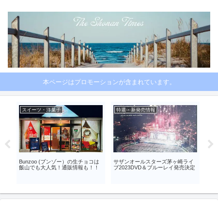
本ページはプロモーションが含まれています。
商品レビュー
その他エリア
商
イ
カリフォルニアセンツ 人気の香り
横須賀レゲエバッシュ 2024 出演
かん
決定
ラグナブリーズ おすすめの使い方
アーティストとイベント詳細
おす
は？