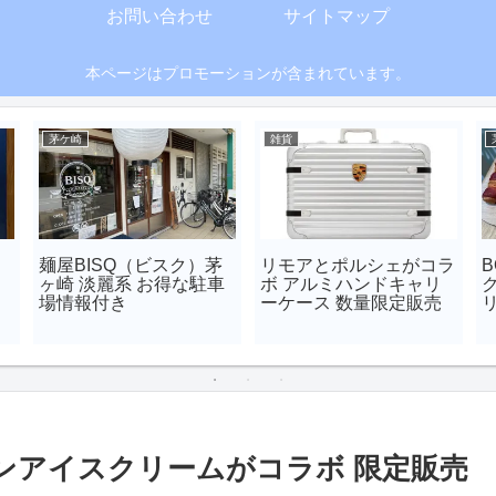
お問い合わせ
サイトマップ
本ページはプロモーションが含まれています。
茅ケ崎
雑貨
麺屋BISQ（ビスク）茅
リモアとポルシェがコラ
B
ヶ崎 淡麗系 お得な駐車
ボ アルミハンドキャリ
場情報付き
ーケース 数量限定販売
ンアイスクリームがコラボ 限定販売