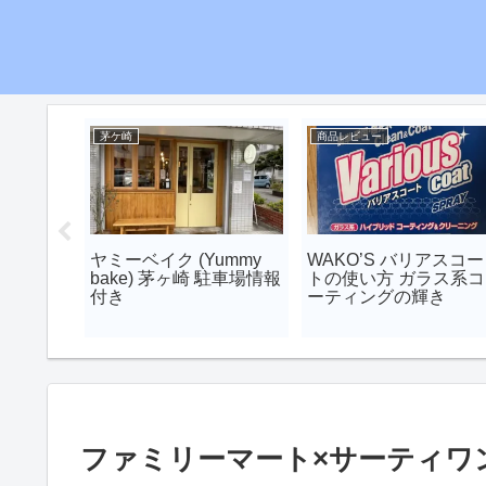
茅ケ崎
商品レビュー
南 イル
ヤミーベイク (Yummy
WAKO’S バリアスコー
4 開催
bake) 茅ヶ崎 駐車場情報
トの使い方 ガラス系コ
イベント
付き
ーティングの輝き
ファミリーマート×サーティワ