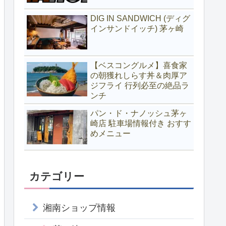
DIG IN SANDWICH (ディグ
インサンドイッチ) 茅ヶ崎
【ベスコングルメ】喜食家
の朝獲れしらす丼＆肉厚ア
ジフライ 行列必至の絶品ラ
ンチ
パン・ド・ナノッシュ茅ヶ
崎店 駐車場情報付き おすす
めメニュー
カテゴリー
湘南ショップ情報