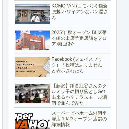
KOMOPAN (コモパン) 鎌倉
腰越 ハワイアンなパン屋さ
ん
2025年 秋オープン BLiX茅
ヶ崎の出店予定店舗をフロ
ア別に紹介
Facebook (フェイスブッ
ク）「投稿はありません」
と表示されたら
【藤沢】鎌倉紅谷さんのク
ルミッ子の切り落としGet
出来るか？テラスモール湘
南で並んでみた！
スーパービバホーム湘南平
塚店 10/23オープン 店舗の
詳細情報