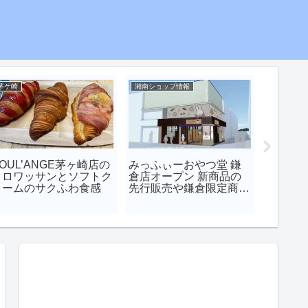
茅ケ崎
湘南ショップ情報
スイーツ・
OUL’ANGE茅ヶ崎店の
みっふぃーおやつ堂 鎌
鎌倉紅谷
クロワッサンとソフトク
倉店オープン 新商品の
取り扱い
リームのサクふわ食感
先行販売や鎌倉限定商品
ール湘
をご紹介