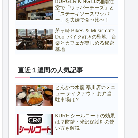
BURGER KING Luz湘南辻
堂で「ワッパーチーズ」と
「ステーキソースワッパ
ー」を夫婦で食べ比べ！
茅ヶ崎 Bikes ＆ Music cafe
Door バイク好きの聖地！音
楽とカフェが楽しめる秘密
基地
直近１週間の人気記事
とんかつ水龍 寒川店のメニ
ュー テイクアウト お弁当
駐車場は？
KURE シールコートの効果
は？防錆・光沢保護剤の使
い方も解説