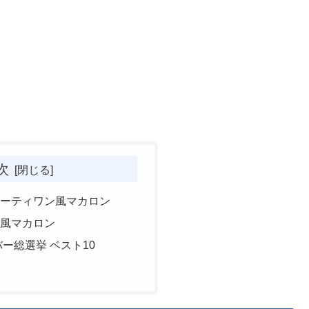
次
サーティワン風マカロン
ン風マカロン
バー総選挙 ベスト10