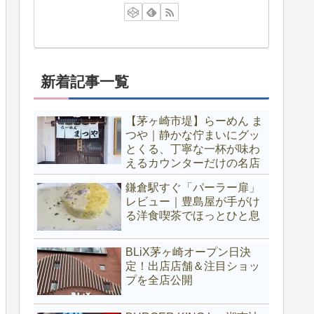
新着記事一覧
【茅ヶ崎市堤】らーめん ま
つや｜静かな佇まいにグッ
とくる、丁寧な一杯が味わ
えるカウンターだけの名店
鎌倉駅すぐ「パーラー扉」
レビュー｜豊島屋が手がけ
る洋食喫茶でほっとひと息
BLiX茅ヶ崎オープン日決
定！出店店舗＆注目ショッ
プを全店公開