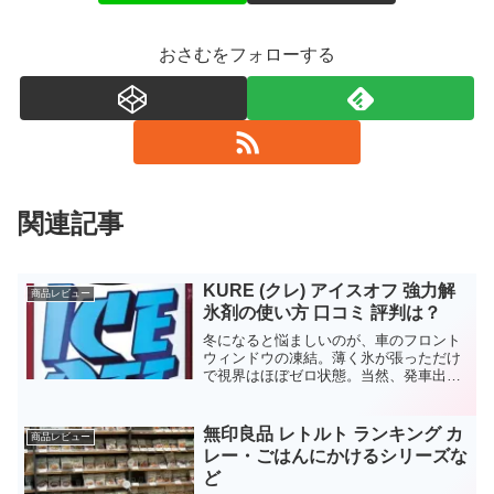
おさむをフォローする
関連記事
KURE (クレ) アイスオフ 強力解
商品レビュー
氷剤の使い方 口コミ 評判は？
冬になると悩ましいのが、車のフロント
ウィンドウの凍結。薄く氷が張っただけ
で視界はほぼゼロ状態。当然、発車出来
ませんよね。エンジンかけて温まってき
たところで暖房ON、暖気しながら溶けて
きたらワイパー作動して・・これ、朝、
無印良品 レトルト ランキング カ
商品レビュー
車通勤されている方（私...
レー・ごはんにかけるシリーズな
ど