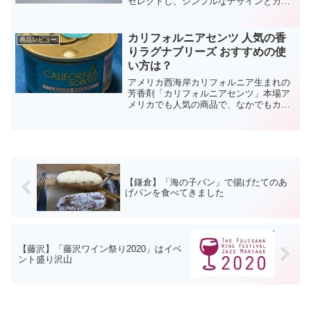
セレクトし、シンプルなデザインとカラ
ーも白で統一した「GOOD TOOLS」シ
リーズを2023年2月8日（水）より発売し
ます。今回、GOOD TOOLSの商品ライ
カリフォルニアセンツ 人気の香
商品レビュー
ンアッ...
りラグナブリーズ おすすめの使
い方は？
アメリカ西海岸カリフォルニア生まれの
芳香剤「カリフォルニアセンツ」本場ア
メリカでも人気の商品で、なかでもカリ
フォルニアセンツと言えば「ラグナブリ
ーズ」と言われるほど代名詞的な商品の
香りの特徴、おすすめの使い方をご紹介
します。(functio...
【鎌倉】「海の子パン」で揚げたてのあ
げパンを食べてきました
【藤沢】「藤沢ワイン祭り2020」はイベ
ント盛り沢山