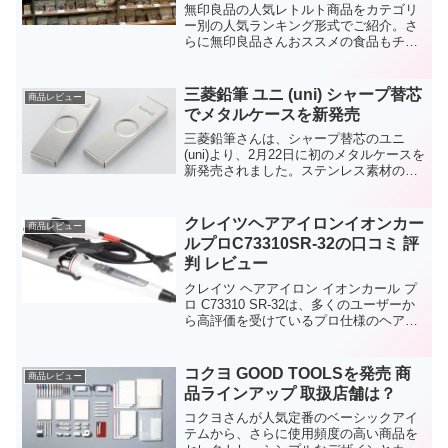
無印良品の人気レトルト商品をカテゴリ
ー別の人気ランキング形式でご紹介。さ
らに無印良品さんおススメの食品もチェ
ックしてきました。最新2023年度版。
三菱鉛筆 ユニ (uni) シャープ替芯
商品レビュー
でメタルケースを新発売
三菱鉛筆さんは、シャープ替芯のユニ
(uni)より、2月22日に初のメタルケースを
新発売されました。ステンレス素材のメ
タルパーツだけで組上げられたフルメタ
ル製ケースは、重量感もありスタイリッ
シュ！今回はメタルケースの商品特徴と
クレイツヘアアイロンイオンカー
商品レビュー
ともに、同じく...
ルプロC73310SR-32の口コミ 評
判 レビュー
クレイツ ヘアアイロン イオンカール プ
ロ C73310 SR-32は、多くのユーザーか
ら高評価を受けているプロ仕様のヘアア
イロンです。その最大の特徴は、プロの
スタイリストも使用するほどの高性能で
ありながら、家庭でも簡単に扱える点で
コクヨ GOOD TOOLSを発売 商
商品レビュー
す。特に...
品ラインアップ 取扱店舗は？
コクヨさんが人気定番のベーシックアイ
テムから、さらに使用頻度の高い商品を