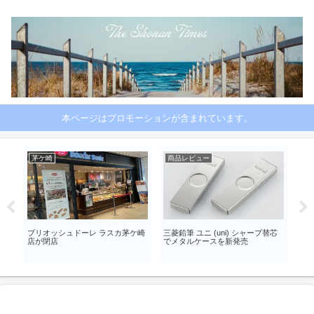
本ページはプロモーションが含まれています。
茅ケ崎
商品レビュー
湘
ラー
ブリオッシュドーレ ラスカ茅ケ崎
三菱鉛筆 ユニ (uni) シャープ替芯
カフ
店が閉店
でメタルケースを新発売
ス