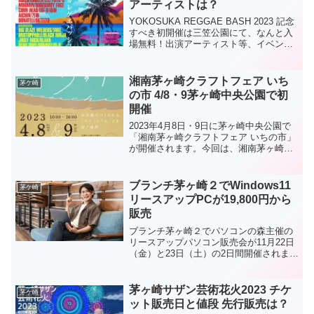
アーティストは？
YOKOSUKA REGGAE BASH 2023 記念
すべき初開催は三笠公園にて、なんと入
場無料！出演アーティスト等、イベント
の詳細をお伝えします。ライブエリアと
マーケットエリアを設け、複合的に楽し
める音楽フェスへGo！
湘南茅ヶ崎クラフトフェア いち
茅ケ崎
の市 4/8・9茅ヶ崎中央公園で初
開催
2023年4月8日・9日に茅ヶ崎中央公園で
「湘南茅ヶ崎クラフトフェア いちの市」
が開催されます。今回は、湘南茅ヶ崎ク
ラフトフェア いちの市について、出展者
の方々、ブースマップ、開催概要などを
ご紹介します。あなただけの逸品に出会
ブランチ茅ヶ崎２でWindows11
茅ケ崎
えるかもしれま...
リースアップPCが19,800円から
販売
ブランチ茅ヶ崎２でパソコンの森主催の
リースアップパソコン販売会が11月22日
（金）と23日（土）の2日間開催されま
す。【追記】茅ヶ崎でのリースアップパ
ソコン販売会が12月4日（水）と5日
（木）にも島忠ホームズ茅ヶ崎店1/2F階
茅ヶ崎サザン芸術花火2023 チケ
茅ケ崎
段踊り場で販売...
ット販売日と値段 先行販売は？