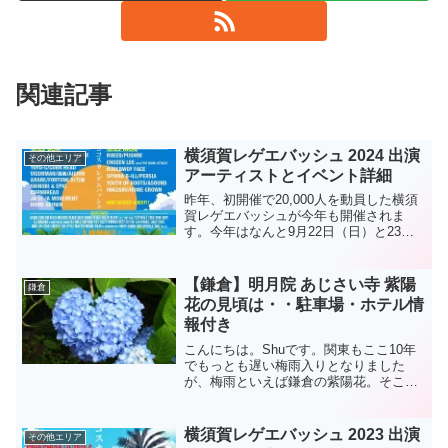
関連記事
横須賀レゲエバッシュ 2024 出演
その他エリア
アーティストとイベント詳細
昨年、初開催で20,000人を動員した横須
賀レゲエバッシュが今年も開催されま
す。今年はなんと9月22日（日）と23日
（月・祝）2日間の開催となり、入場料は
昨年同様の無料です！超人気音楽フェス
となった横須賀レゲエバッシュ、今年の
【鎌倉】明月院 あじさい寺 紫陽
鎌倉
出演アーティス...
花の見頃は・・駐車場・ホテル情
報付き
こんにちは。Shuです。関東もここ10年
でもっとも遅い梅雨入りとなりました
が、梅雨といえば鎌倉の紫陽花。そこ
で、あじさい寺とも言われている「明月
院」をご紹介します。※6月の明月院は、
土、日曜と閉門となります。 ご注意下
横須賀レゲエバッシュ 2023 出演
その他エリア
さい。明月院とは126...