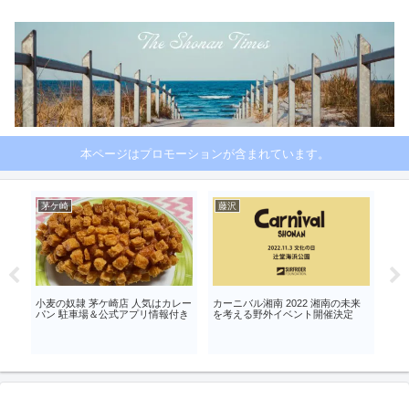
本ページはプロモーションが含まれています。
茅ケ崎
藤沢
雑
小麦の奴隷 茅ケ崎店 人気はカレー
カーニバル湘南 2022 湘南の未来
マ
ょい
パン 駐車場＆公式アプリ情報付き
を考える野外イベント開催決定
ー取
も