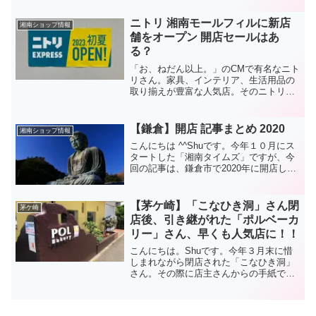
た！！今回は実食レポートとともにヤス
ダバーガーさんのメニュー、さらに店舗
ニトリ 湘南モールフィルに新店
湘南ショップ情報
情報もお伝えします。^...
舗をオープン 開店セールはあ
る？
「お、ねだん以上。」のCMで有名なニト
リさん。家具、インテリア、生活用品の
取り揃えが豊富な人気店。そのニトリさ
んが、湘南モールフィルに2023年初夏に
オープン予定です。尚、湘南モールフィ
ル公式サイトでは、6月上旬オープンと発
【鎌倉】開店 記事まとめ 2020
湘南ショップ情報
表されています。...
こんにちは ^^Shuです。今年１０月にス
タートした「湘南タイムズ」ですが、今
回の記事は、鎌倉市で2020年に開店した
お店をまとめていきます。2020年 開店
からあげ専門店「からやま大船店」10月
30日オープン神奈川だけでも現時点で16
【茅ケ崎】「こなひき洞」さん閉
茅ケ崎
店舗...
店後、引き継がれた「ポルベーカ
リー」さん、早くも人気店に！！
こんにちは。Shuです。今年３月末に惜
しまれながら閉店された「こなひき洞」
さん。その際に店主さんからの手紙で、
「こなひき洞」という屋号ではなくなる
けど、若い有望な職人さんが、この場所
で引き続きベーカリーを続けてくれる事