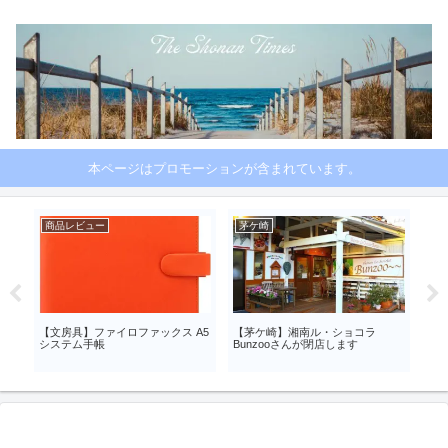
本ページはプロモーションが含まれています。
商品レビュー
茅ケ崎
商
フ
【文房具】ファイロファックス A5
【茅ケ崎】湘南ル・ショコラ
コク
クア
システム手帳
Bunzooさんが閉店します
ライ