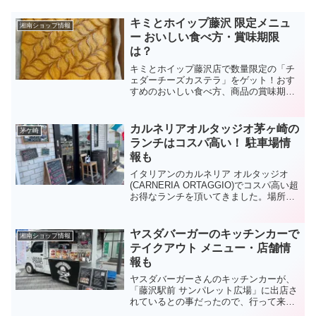
キミとホイップ藤沢 限定メニュ
湘南ショップ情報
ー おいしい食べ方・賞味期限
は？
キミとホイップ藤沢店で数量限定の「チ
ェダーチーズカステラ」をゲット！おす
すめのおいしい食べ方、商品の賞味期限
と合わせ、実食レポート。さらに今販売
されている限定メニュー、これから販売
予定の商品もチェックしてきましたので
カルネリアオルタッジオ茅ヶ崎の
茅ケ崎
レポートします！！キミと...
ランチはコスパ高い！ 駐車場情
報も
イタリアンのカルネリア オルタッジオ
(CARNERIA ORTAGGIO)でコスパ高い超
お得なランチを頂いてきました。場所は
茅ヶ崎 桜道沿い。ひばりが丘と出口町交
差点の真ん中くらいで、通りを挟んでセ
ブンイレブン茅ヶ崎出口町店がありま
ヤスダバーガーのキッチンカーで
湘南ショップ情報
す。【追...
テイクアウト メニュー・店舗情
報も
ヤスダバーガーさんのキッチンカーが、
「藤沢駅前 サンパレット広場」に出店さ
れているとの事だったので、行って来ま
したーいやぁ～、噂通りの美味しさでし