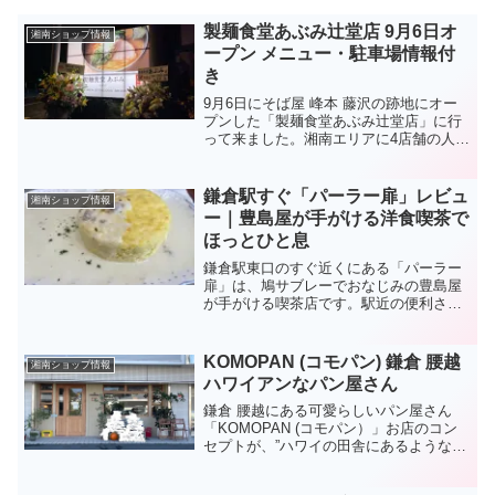
製麺食堂あぶみ辻堂店 9月6日オ
湘南ショップ情報
ープン メニュー・駐車場情報付
き
9月6日にそば屋 峰本 藤沢の跡地にオー
プンした「製麺食堂あぶみ辻堂店」に行
って来ました。湘南エリアに4店舗の人気
ラーメン店 鐙（あぶみ）さん。今回は、
メニュー、駐車場情報も含め、「製麺食
堂あぶみ辻堂店」をご紹介します。辻堂
鎌倉駅すぐ「パーラー扉」レビュ
湘南ショップ情報
店さんのオリジナ...
ー｜豊島屋が手がける洋食喫茶で
ほっとひと息
鎌倉駅東口のすぐ近くにある「パーラー
扉」は、鳩サブレーでおなじみの豊島屋
が手がける喫茶店です。駅近の便利さが
ありながら、店内はゆったり落ち着いた
空気が流れていて、鎌倉散策の途中にひ
と息つくのにぴったりのお店でした。実
KOMOPAN (コモパン) 鎌倉 腰越
湘南ショップ情報
際に写真を見返しながら感...
ハワイアンなパン屋さん
鎌倉 腰越にある可愛らしいパン屋さん
「KOMOPAN (コモパン）」お店のコン
セプトが、”ハワイの田舎にあるようなパ
ン屋さん”まさにそんなイメージで、ハワ
イのゆったりとした優しい空気に包まれ