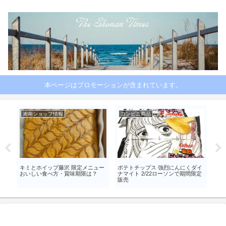
本ページはプロモーションが含まれています。
湘南ショップ情報
コンビニ商品
藤
 そ
キミとホイップ藤沢 限定メニュー
ポテトチップス 強烈にんにくダイ
【藤
おいしい食べ方・賞味期限は？
ナマイト 2/22ローソンで期間限定
は
販売