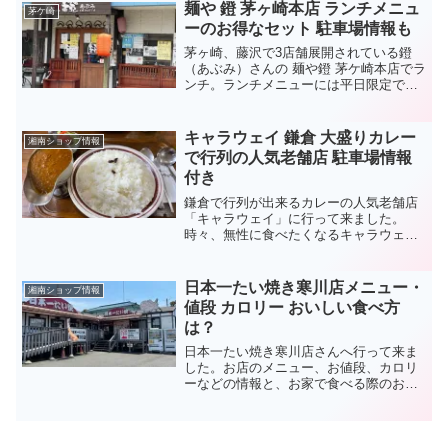
たような感じのパン屋さんです。実食レ
麺や 鐙 茅ヶ崎本店 ランチメニュ
茅ケ崎
ポートと店舗情...
ーのお得なセット 駐車場情報も
茅ヶ崎、藤沢で3店舗展開されている鐙
（あぶみ）さんの 麺や鐙 茅ケ崎本店でラ
ンチ。ランチメニューには平日限定です
が、お得なセットがあるんですよ～今回
は、実食レポートとあわせて、メニュー
の紹介、駐車場情報もお届けしますね。
キャラウェイ 鎌倉 大盛りカレー
湘南ショップ情報
麺や 鐙 茅ケ崎本店...
で行列の人気老舗店 駐車場情報
付き
鎌倉で行列が出来るカレーの人気老舗店
「キャラウェイ」に行って来ました。
時々、無性に食べたくなるキャラウェイ
のカレー。何度となく来訪しているの
で、行列が出来るのは知っており、昼の
12時前後を避け13時頃にキャラウェイへ
日本一たい焼き寒川店メニュー・
湘南ショップ情報
到着しましたが・・・キャ...
値段 カロリー おいしい食べ方
は？
日本一たい焼き寒川店さんへ行って来ま
した。お店のメニュー、お値段、カロリ
ーなどの情報と、お家で食べる際のおい
しい食べ方もお伝えします。行列も出来
る人気の「日本一たい焼き」は、噂通り
のおすすめたい焼きでした！！本文最後
には、店舗情報も掲載して...