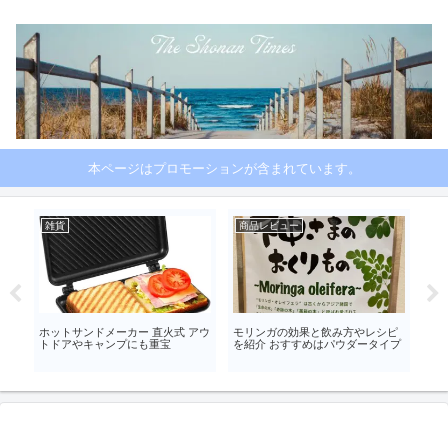
本ページはプロモーションが含まれています。
雑貨
商品レビュー
茅
催
ホットサンドメーカー 直火式 アウ
モリンガの効果と飲み方やレシピ
【茅
トドアやキャンプにも重宝
を紹介 おすすめはパウダータイプ
ド 
レ