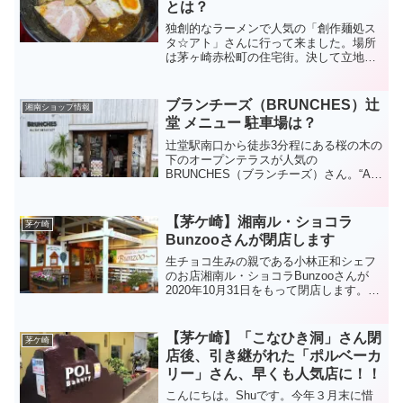
とは？
独創的なラーメンで人気の「創作麺処ス
タ☆アト」さんに行って来ました。場所
は茅ヶ崎赤松町の住宅街。決して立地条
件が良いと言える場所ではないにも関わ
らず、次から次へとお客様が・・・場所
の詳細は、このページの下部に記載しま
ブランチーズ（BRUNCHES）辻
湘南ショップ情報
した店舗情報にてご確認頂...
堂 メニュー 駐車場は？
辻堂駅南口から徒歩3分程にある桜の木の
下のオープンテラスが人気の
BRUNCHES（ブランチーズ）さん。“ALL
DAY BREAKFAST”（1日中朝食を）をコ
ンセプトにされた、アメリカ西海岸カリ
フォルニアのオシャレなカフェといった
【茅ケ崎】湘南ル・ショコラ
茅ケ崎
感じです...
Bunzooさんが閉店します
生チョコ生みの親である小林正和シェフ
のお店湘南ル・ショコラBunzooさんが
2020年10月31日をもって閉店します。追
記：Bunzoo (ブンゾー）の生チョコは飯
山でも大人気！通販情報も！！私は、お
店には数回お邪魔しておりますが、それ
【茅ケ崎】「こなひき洞」さん閉
茅ケ崎
以上...
店後、引き継がれた「ポルベーカ
リー」さん、早くも人気店に！！
こんにちは。Shuです。今年３月末に惜