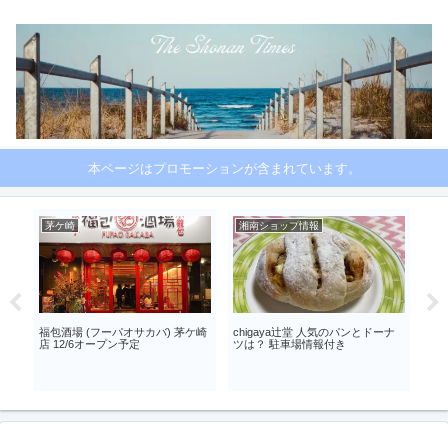
本ページはプロモーションが含まれています。
茅ケ崎
湘南ショップ情報
茅
い方
福包酒場 (フーパオサカバ) 茅ケ崎
chigaya辻堂 人気のパンとドーナ
店 12/6オープン予定
ツは？ 駐車場情報付き
【茅
EI
を