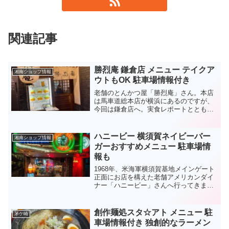
関連記事
勝烈庵 鎌倉店 メニュー テイクア
湘南ショップ情報
ウトもOK 駐車場情報付き
老舗のとんかつ屋「勝烈庵」さん。本店
は馬車道総本店が横浜にあるのですが、
今回は鎌倉店へ。実食レポートとともに
勝烈庵さんのメニュー（テイクアウトメ
ニューもご紹介します）、老舗のこだわ
り、店舗・駐車場情報などお伝えしま
ハニービー 横須賀ネイビーバー
湘南ショップ情報
す。是非、チェックしてみて...
ガーおすすめメニュー 駐車場情
報も
1968年、米海軍横須賀基地メインゲート
正面にお店を構えた老舗アメリカンダイ
ナー「ハニービー」さんへ行ってきまし
た。店内に１歩足を踏み入れたら、そこ
はまさにアメリカの雰囲気がプンプン。
そんな「ハニービー」さんのおすすめメ
創作麺処スタ☆アト メニュー 駐
茅ケ崎
ニューなどなどご紹介...
車場情報付き 独創的なラーメン