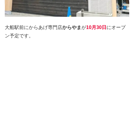
大船駅前にからあげ専門店
からやま
が
10月30日
にオープ
ン予定です。