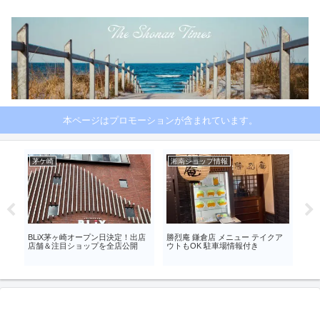
本ページはプロモーションが含まれています。
茅ケ崎
湘南ショップ情報
湘
ケ崎
BLiX茅ヶ崎オープン日決定！出店
勝烈庵 鎌倉店 メニュー テイクア
テラ
店舗＆注目ショップを全店公開
ウトもOK 駐車場情報付き
ポー