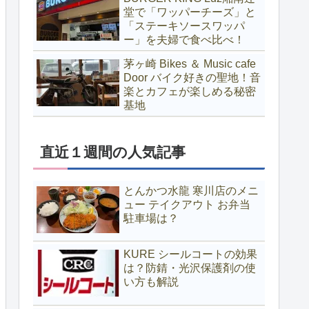
堂で「ワッパーチーズ」と
「ステーキソースワッパ
ー」を夫婦で食べ比べ！
茅ヶ崎 Bikes ＆ Music cafe
Door バイク好きの聖地！音
楽とカフェが楽しめる秘密
基地
直近１週間の人気記事
とんかつ水龍 寒川店のメニ
ュー テイクアウト お弁当
駐車場は？
KURE シールコートの効果
は？防錆・光沢保護剤の使
い方も解説