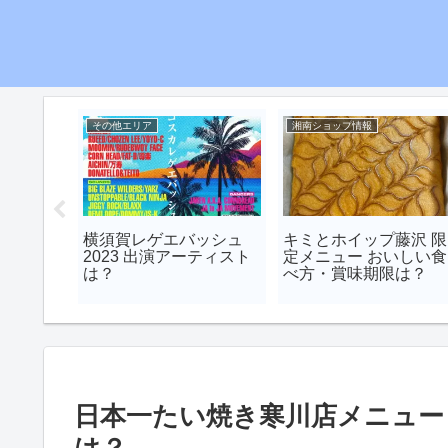
その他エリア
湘南ショップ情報
otto)
横須賀レゲエバッシュ
キミとホイップ藤沢 限
めパン
2023 出演アーティスト
定メニュー おいしい食
は？
べ方・賞味期限は？
日本一たい焼き寒川店メニュー