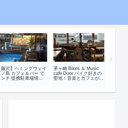
湘南ショップ情報
茅ケ崎
茅ケ崎
【藤沢】ヘミングウェイ
茅ヶ崎 Bikes ＆ Music
【茅ヶ
江ノ島 カフェ＆バー で
cafe Door バイク好きの
味に心温
ランチ 提携駐車場情報
聖地！音楽とカフェが楽
bar K
付き
しめる秘密基地
ュー“お
パイ”を