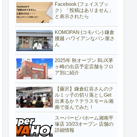
Facebook (フェイスブッ
ク）「投稿はありません」
と表示されたら
KOMOPAN (コモパン) 鎌倉
腰越 ハワイアンなパン屋さ
ん
2025年 秋オープン BLiX茅
ヶ崎の出店予定店舗をフロ
ア別に紹介
【藤沢】鎌倉紅谷さんのク
ルミッ子の切り落としGet
出来るか？テラスモール湘
南で並んでみた！
スーパービバホーム湘南平
塚店 10/23オープン 店舗の
詳細情報