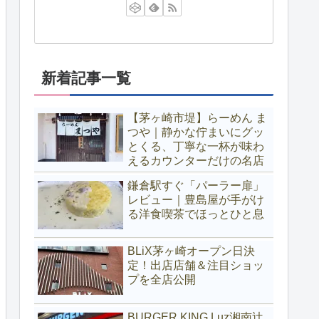
新着記事一覧
【茅ヶ崎市堤】らーめん ま
つや｜静かな佇まいにグッ
とくる、丁寧な一杯が味わ
えるカウンターだけの名店
鎌倉駅すぐ「パーラー扉」
レビュー｜豊島屋が手がけ
る洋食喫茶でほっとひと息
BLiX茅ヶ崎オープン日決
定！出店店舗＆注目ショッ
プを全店公開
BURGER KING Luz湘南辻