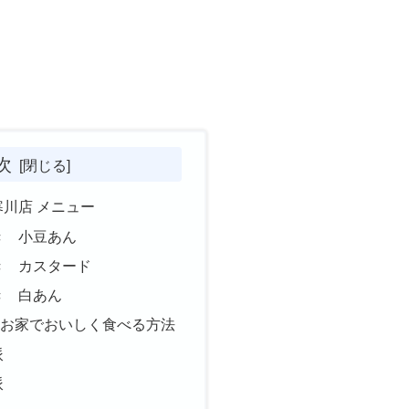
次
寒川店 メニュー
き 小豆あん
き カスタード
き 白あん
 お家でおいしく食べる方法
派
派