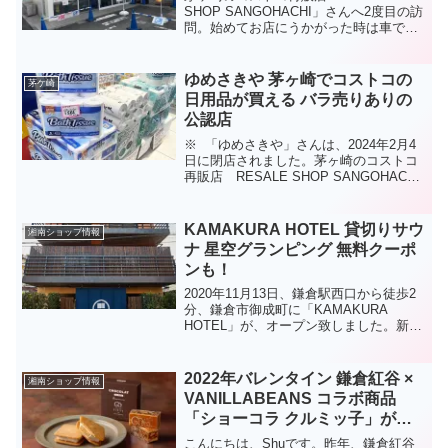
SHOP SANGOHACHI」さんへ2度目の訪
問。始めてお店にうかがった時は車で行
き、駐車場がなかったので、近隣のコイ
ンパーキングに止めたのですが、今回、
お店の前に1台分の駐車スペースが用意さ
ゆめさきや 茅ヶ崎でコストコの
茅ケ崎
れていま...
日用品が買える バラ売りありの
公認店
※ 「ゆめさきや」さんは、2024年2月4
日に閉店されました。茅ヶ崎のコストコ
再販店 RESALE SHOP SANGOHACHI
の記事は以下よりどうぞ～♪♪⇒ 茅ヶ崎
のコストコ再販店 駐車場あり 取扱商品
は？茅ヶ崎のライフファッション ...
KAMAKURA HOTEL 貸切りサウ
湘南ショップ情報
ナ 星空グランピング 無料クーポ
ンも！
2020年11月13日、鎌倉駅西口から徒歩2
分、鎌倉市御成町に「KAMAKURA
HOTEL」が、オープン致しました。新型
コロナウイルス禍で2度のグランドオープ
ン延期を経た「KAMAKURA HOTEL」に
注目が集まっています。KAMAKU...
2022年バレンタイン 鎌倉紅谷 ×
湘南ショップ情報
VANILLABEANS コラボ商品
「ショーコラ クルミッ子」が再
登場！！
こんにちは、Shuです。昨年、鎌倉紅谷