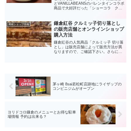
とVANILLABEANSのバレンタインコラボ
商品で大好評だった「ショーコラ クル
ミッ子」今年も1月25日（火）より数量限
定で販売されます。ちなみに昨年は、予
定数に達し完売となった人気商品です！
鎌倉紅谷 クルミッ子切り落とし
湘南ショップ情報
の販売店舗とオンラインショップ
購入方法
鎌倉紅谷の人気商品「クルミッ子 切り落
とし」は販売店舗によって販売方法が異
なりますので、ご確認下さい。さらにオ
ンラインショップからの購入方法もご紹
介しておりますので、自宅から「クルミ
ッ子の切り落とし」を注文出来ます。
茅ヶ崎 8sai若松町店跡地にライザップの
コンビニジムがオープン
ヨリドコロ鎌倉のメニューとお得な駐車
場情報 予約は出来る？