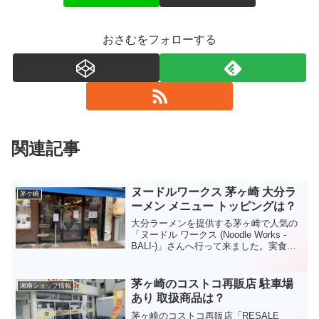
おさむをフォローする
関連記事
ヌードルワークス 茅ヶ崎 大分ラ
茅ケ崎
ーメン メニュー トッピングは？
大分ラーメンを提供する茅ヶ崎で人気の
「ヌードル ワークス (Noodle Works -
BALI-)」さんへ行って来ました。実食レ
ポートとともに、ヌードル ワークスさん
のメニュー、お店の情報などもご紹介し
ます。ヌードル ワークス メニューま...
茅ヶ崎のコストコ再販店 駐車場
湘南ショップ情報
あり 取扱商品は？
茅ヶ崎のコストコ再販店「RESALE