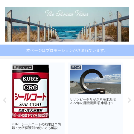
本ページはプロモーションが含まれています。
商品レビュー
茅ケ崎
湘
閉
サザンビーチちがさき海水浴場
ニト
カ
2022年の開設期間 駐車場は？
をオ
！
KURE シールコートの効果は？防
錆・光沢保護剤の使い方も解説