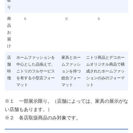
取
り
商
○
○
○
品
お
届
け
店
ホームファッションを
家具とホー
ニトリ商品とデコホー
舗
中心とした品揃えで、
ムファッシ
ムオリジナル商品で構
特
ニトリのフルサービス
ョンを持つ
成されたホームファッ
徴
を有する小型店フォー
総合フォー
ションのみのフォーマ
マット
マット
ット
※１ 一部展示限り。（店舗によっては、家具の展示がな
い店舗もあります。）
※２ 各店取扱商品のみ対象です。