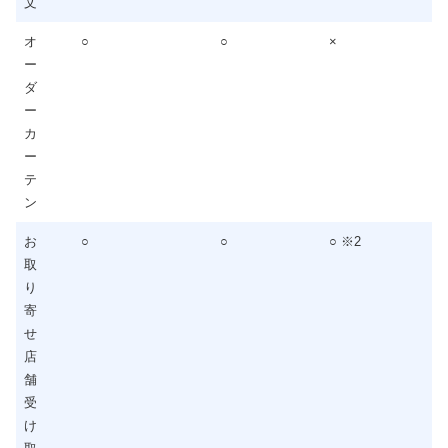
文
オ
○
○
×
ー
ダ
ー
カ
ー
テ
ン
お
○
○
○ ※2
取
り
寄
せ
店
舗
受
け